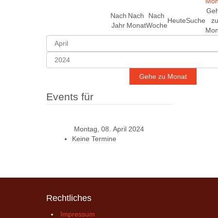
Ge
Nach
Nach
Nach
Heute
Suche
z
Jahr
Monat
Woche
Mon
Gehe zu Monat
Events für
Montag, 08. April 2024
Keine Termine
Rechtliches
Impressum