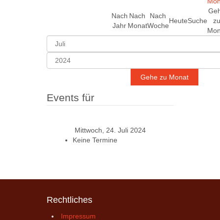
Ge
Nach
Nach
Nach
Heute
Suche
z
Jahr
Monat
Woche
Mon
Gehe zu Monat
Events für
Mittwoch, 24. Juli 2024
Keine Termine
Rechtliches
Impressum