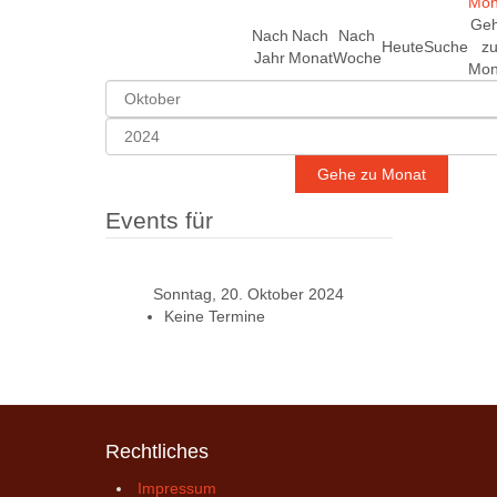
Ge
Nach
Nach
Nach
Heute
Suche
z
Jahr
Monat
Woche
Mon
Gehe zu Monat
Events für
Sonntag, 20. Oktober 2024
Keine Termine
Rechtliches
Impressum