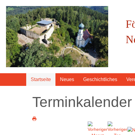
F
N
Startseite
Neues
Geschichtliches
Ver
Terminkalender