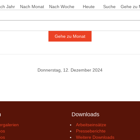
ch Jahr
Nach Monat
Nach Woche
Heute
Suche
Gehe zu 
Gehe zu Monat
Donnerstag, 12. Dezember 2024
n
Downloads
ergalerien
Arbeitseinsätze
eos
Presseberichte
ios
Weitere Downloads