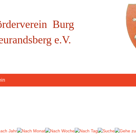
örderverein Burg
eurandsberg e.V.
ein