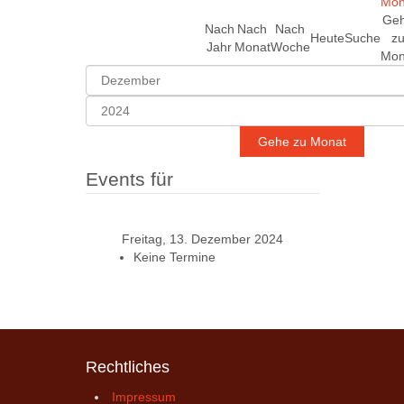
Ge
Nach
Nach
Nach
Heute
Suche
z
Jahr
Monat
Woche
Mon
Gehe zu Monat
Events für
Freitag, 13. Dezember 2024
Keine Termine
Rechtliches
Impressum