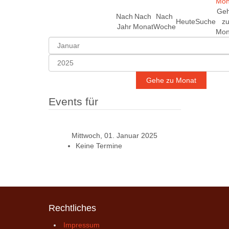
Ge
Nach
Nach
Nach
Heute
Suche
z
Jahr
Monat
Woche
Mon
Gehe zu Monat
Events für
Mittwoch, 01. Januar 2025
Keine Termine
Rechtliches
Impressum