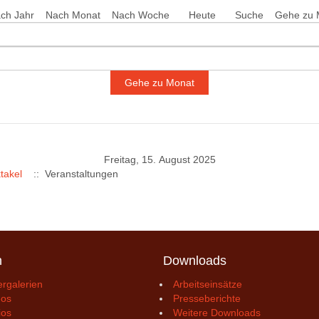
ch Jahr
Nach Monat
Nach Woche
Heute
Suche
Gehe zu 
Gehe zu Monat
Freitag, 15. August 2025
takel
:: Veranstaltungen
n
Downloads
ergalerien
Arbeitseinsätze
eos
Presseberichte
ios
Weitere Downloads