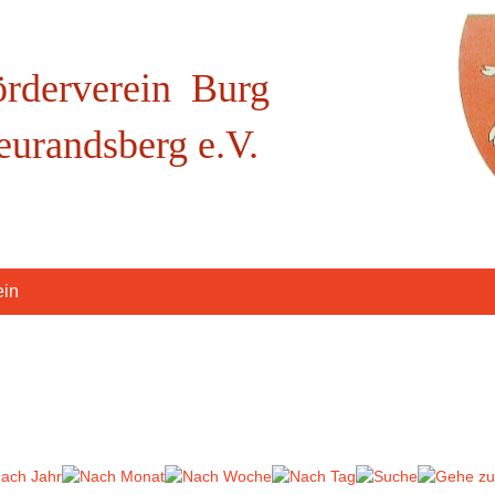
örderverein Burg
eurandsberg e.V.
ein