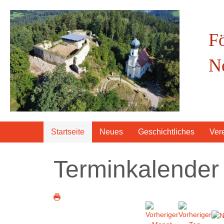
F
N
Startseite
Neues
Geschichtliches
Ver
Terminkalender