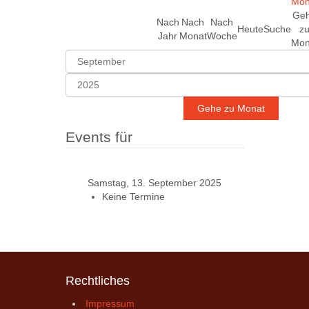
Ge
Nach
Nach
Nach
Heute
Suche
z
Jahr
Monat
Woche
Mon
Gehe zu Monat
Events für
Samstag, 13. September 2025
Keine Termine
Rechtliches
Impressum