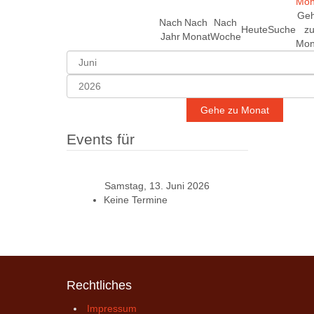
Ge
Nach
Nach
Nach
Heute
Suche
z
Jahr
Monat
Woche
Mon
Gehe zu Monat
Events für
Samstag, 13. Juni 2026
Keine Termine
Rechtliches
Impressum