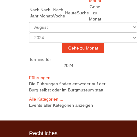
Gehe
Nach
Nach
Nach
Heute
Suche
zu
Jahr
Monat
Woche
Monat
Gehe zu Monat
Termine für
2024
Limite
Führungen
der
Die Führungen finden entweder auf der
Paginierungsliste
Burg selbst oder im Burgmuseum statt
Alle Kategorien ...
Events aller Kategorien anzeigen
Rechtliches