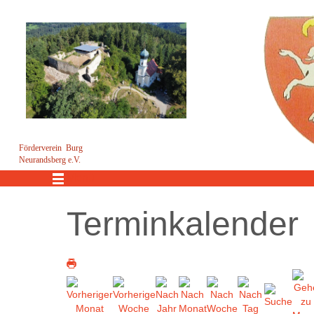
Förderverein Burg
Neurandsberg e.V.
Menü
Terminkalender