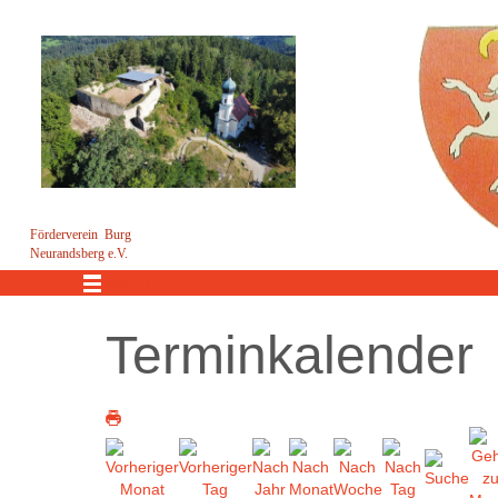
Förderverein Burg
Neurandsberg e.V.
Menü
Terminkalender