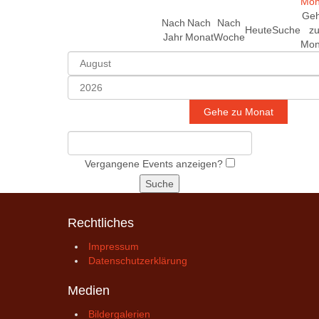
Ge
Nach
Nach
Nach
Heute
Suche
z
Jahr
Monat
Woche
Mon
Gehe zu Monat
Vergangene Events anzeigen?
Rechtliches
Impressum
Datenschutzerklärung
Medien
Bildergalerien