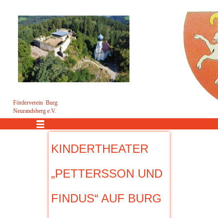
Förderverein Burg
Neurandsberg e.V.
Menü
KINDERTHEATER
„PETTERSSON UND
FINDUS“ AUF BURG