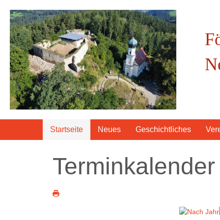
F
N
Startseite
Neues
Geschichtliches
Ver
Terminkalender