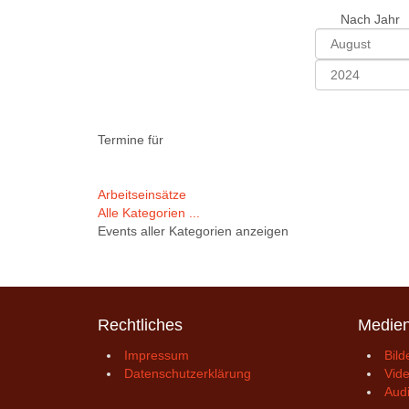
Nach Jahr
Termine für
Limite
Arbeitseinsätze
der
Alle Kategorien ...
Paginierungsliste
Events aller Kategorien anzeigen
Rechtliches
Medie
Impressum
Bild
Datenschutzerklärung
Vid
Aud