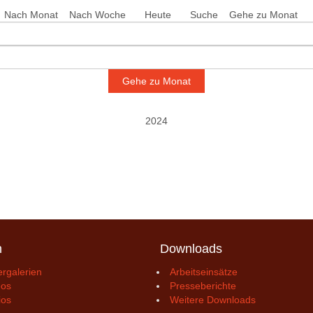
Nach Monat
Nach Woche
Heute
Suche
Gehe zu Monat
Gehe zu Monat
2024
n
Downloads
ergalerien
Arbeitseinsätze
eos
Presseberichte
ios
Weitere Downloads