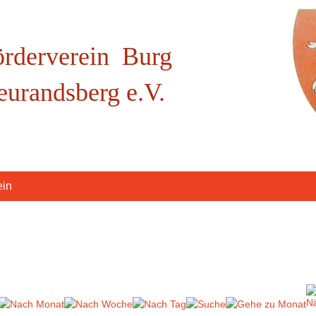
örderverein Burg
eurandsberg e.V.
ein