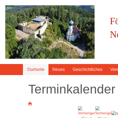
F
N
Startseite
Neues
Geschichtliches
Ver
Terminkalender