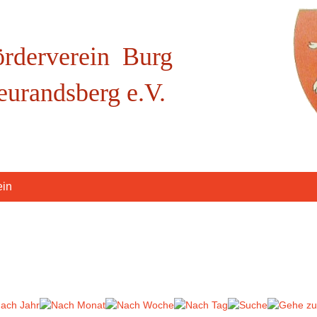
örderverein Burg
eurandsberg e.V.
ein